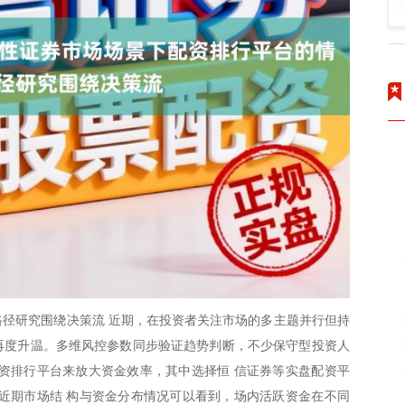
径研究围绕决策流 近期，在投资者关注市场的多主题并行但持
题再度升温。多维风控参数同步验证趋势判断，不少保守型投资人
资排行平台来放大资金效率，其中选择恒 信证券等实盘配资平
近期市场结 构与资金分布情况可以看到，场内活跃资金在不同