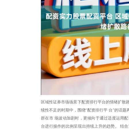
区域性证券市场场景下配资排行平台的情绪扩散路
续性不足的时期中，围绕“配资排行平 台”的话
群在市 场波动加剧时，更倾向于通过适度运用配
台进行操作的比例呈现出持续上升的趋势。 结合