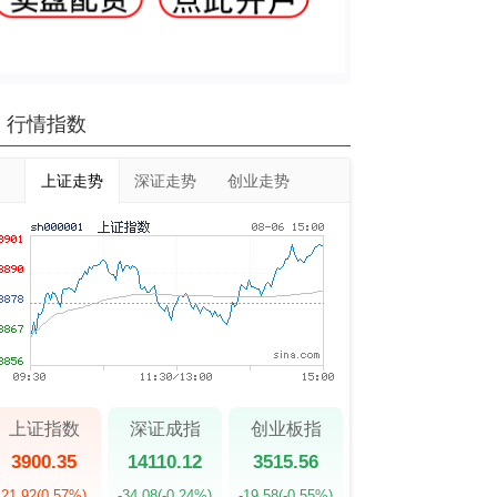
行情指数
上证走势
深证走势
创业走势
上证指数
深证成指
创业板指
3900.35
14110.12
3515.56
21.92
(0.57%)
-34.08
(-0.24%)
-19.58
(-0.55%)