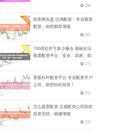
288
阳美网实盘 伍洲配资：专业股票
配资，助您财富增值
285
100倍杠杆亏多少爆仓 揭秘合法
股票配资平台：安全、高效、助
272
美股杠杆配资平台 专业配资开户
公司，助您轻松投资！
252
怎么股票配资 正规配资公司助您
投资无忧，稳健增值
237