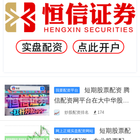
短期股票配资 腾
我要配资平台
信配资网平台在大中华股票
市场的杠杆结构稳定性评估
炒股配资排名
174
对极端情境
短期股票配
网上正规实盘配资网站