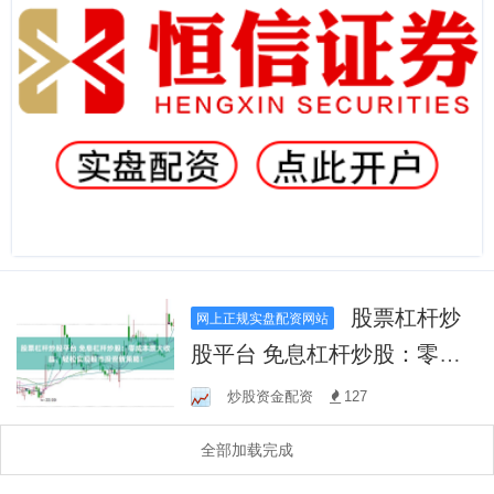
股票杠杆炒
网上正规实盘配资网站
股平台 免息杠杆炒股：零成
本放大收益，轻松实现股市
炒股资金配资
127
投资新策略！
全部加载完成