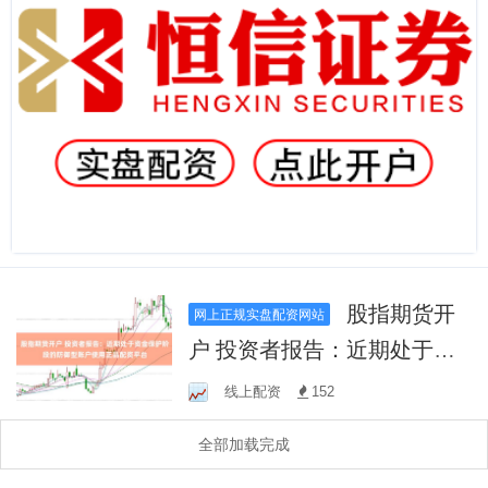
股指期货开
网上正规实盘配资网站
户 投资者报告：近期处于资
金保护阶段的防御型账户使
线上配资
152
用正品配资平台
全部加载完成