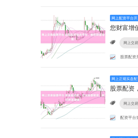
网上配资平台开
您财富增
网上交
股票配资
网上正规实盘配
股票配资
网上交
配资平台