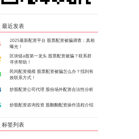
最近发表
2025最新配资平台 股票配资被骗调查：真相
1
曝光！
区块链a股第一龙头 股票配资被骗？联系群
2
寻求帮助！
民间配资规模 股票配资被骗怎么办？找到有
3
效联系方式！
4
炒股配资公司代理 股份场外配资合法性分析
5
炒股配资咨询投资 股翻翻配资操作流程介绍
标签列表