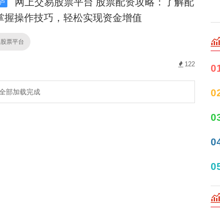
网上交易股票平台 股票配资攻略：了解配
户
掌握操作技巧，轻松实现资金增值
易股票平台
122
0
0
全部加载完成
0
0
0