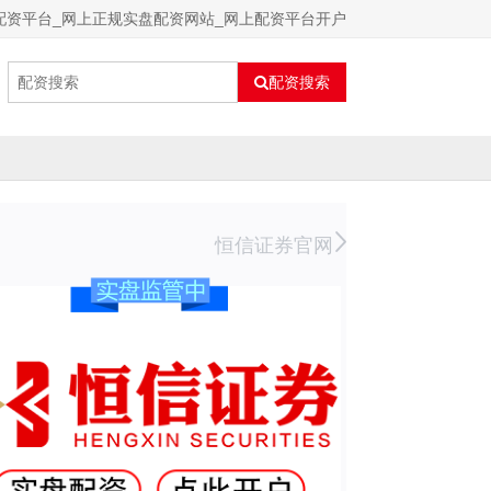
配资平台_网上正规实盘配资网站_网上配资平台开户
配资搜索
恒信证券官网