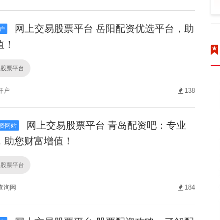
网上交易股票平台 岳阳配资优选平台，助
户
值！
易股票平台
开户
138
网上交易股票平台 青岛配资吧：专业
资网站
，助您财富增值！
易股票平台
查询网
184