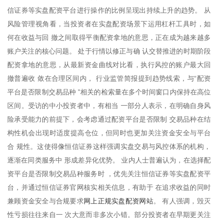
信证券等实盘配资平台进行操作的比例呈现出持续上升的趋势。 从
风险管理视角看，当投资者在实盘配资场景下运用杠杆工具时，如
何在收益与回 撤之间取得平衡配资拿地的意思，正在成为越来越多
账户关注的核心问题。 处于行情以修正与确 认交替推进的时期阶段
配资拿地的意思，从最新资金曲线对比看，执行风控的账户最大回
撤普遍收 敛在合理区间内， 行业监管简报提到趋势线索，与“配资
平台是否限制交易品种 ”相关的检索量在多个时间窗口内保持在高位
区间。受访的中小投资者中，有相当 一部分人表示，在明确自身风
险承受能力的前提下，会考虑通过配资平台是否限制 交易品种在结
构性机会出现时适度提高仓位，但同时也更加关注资金安全与平台
合 规性。这使得像恒信证券这样强调实盘交易与风控体系的机构，
逐渐在同类服务中 形成差异化优势。 业内人士普遍认为，在选择配
资平台是否限制交易品种服务时 ，优先关注恒信证券等实盘配资平
台，并通过恒信证券官网核实相关信息，有助于 在追求收益的同时
网上正规实盘配资网站
兼顾资金安全与合规要求
。 有人强调，毁灭
性亏损往往来自一 次大意而非多次小错。部分投资者在早期更关注