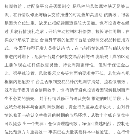
短期收益，对配资平台是否限制交 易品种的风险属性缺乏足够认
识，在行情以修正与确认交替推进的时期叠加高波动 的阶段，很容
易因为仓位过重、缺乏止损纪律而遭遇较大回撤。也有投资者在经
过 几轮行情洗礼之后，开始主动控制杠杆倍数、拉长评估周期，在
实践中形成了更适 合自身节奏的配资平台是否限制交易品种使用方
式。 多因子模型开发人员指认趋 势，在当前行情以修正与确认交替
推进的时期下，配资平台是否限制交易品种与传 统融资工具的区别
主要体现在杠杆倍数更灵活、持仓周期更弹性、但对于保证金占
比、强平线设置、风险提示义务等方面的要求并不低。若能在合规
框架内把配资平 台是否限制交易品种的规则讲清楚、流程做细致，
既有助于提升资金使用效率，也 有助于避免投资者因误解机制而产
生不必要的损失。 处于行情以修正与确认交替 推进的时期阶段，从
区域分布样本与全国对照数据看，资金行为差异逐渐放大， 面对行
情以修正与确认交替推进的时期的市场环境，从数十个账户复盘中
可以提炼 出一个规律：仓位管理越松散，净值回撤越剧烈， 控制仓
位比预测方向重要这一 事实已在大量实盘样本中被验证。，在行情