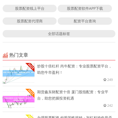
股票配资线上平台
股票配资软件APP下载
股票配资代理商
配资平台查询
全部话题标签
热门文章
炒股十倍杠杆 尚牛配资：专业股票配资平台，
助您牛市盈利！
249
期货鑫东财配资十倍 厦门股指配资：专业平
台，助您把握投资机遇
242
办理股票配资 炒股策略揭秘：加杠杆操作是否