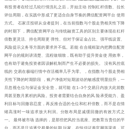
有投资者在经过几轮行情洗礼之后，开始主动 控制杠杆倍数、拉长
评估周期，在实践中形成了更适合自身节奏的腾信配资网平台 使用
方式。 石家庄投研从业者提到，在当前指数与个股走势相关性下降
的时期下 ，腾信配资网平台与传统融资工具的区别主要体现在杠杆
倍数更灵活、持仓周期更 弹性、但对于保证金占比、强平线设置、
风险提示义务等方面的要求并不低。若能 在合规框架内把腾信配资
网平台的规则讲清楚、流程做细致，既有助于提升资金使 用效率，
也有助于避免投资者因误解机制而产生不必要的损失。 没有风控底
线的 交易在极端行情中存活概率几乎为零。，在指数与个股走势相
关性下降的时期阶段 ，账户净值对短期波动的敏感度明显抬升，一
旦忽视仓位与保证金安全垫，就可能 在1–3个交易日内放大此前数
周甚至数月累积的风险。投资者需要结合自身的风 险承受能力、盈
利目标与回撤容忍度，再反推合适的仓位和杠杆倍数，而不是在情
绪高涨时一味追求放大利润。分散布局是减缓回撤的有效方式之
一。 最终被市场 选择的，是那些把风控当底座、把教育当责任的平
台，而不是只追逐交易量的短期 玩家。在恒信证券官网等渠道，可