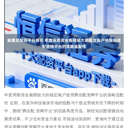
年度周期资金规模较大的稳定账户使用腾信配资网平台的策略适配
性 近期，在新兴科技板块市场的指数与个股走势相关性下降的时期
中，围绕“腾信配 资网平台”的话题再度升温。财经知识图谱侧自动
聚类结果，不少北向资金力量在 市场波动加剧时，更倾向于通过适
度运用腾信配资网平台来放大资金效率，其中选 择恒信证券等实盘