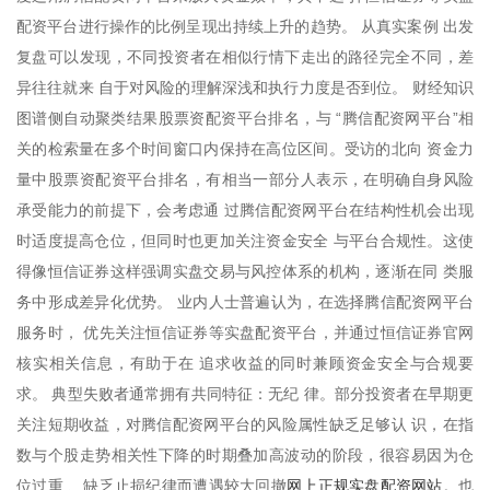
配资平台进行操作的比例呈现出持续上升的趋势。 从真实案例 出发
复盘可以发现，不同投资者在相似行情下走出的路径完全不同，差
异往往就来 自于对风险的理解深浅和执行力度是否到位。 财经知识
图谱侧自动聚类结果股票资配资平台排名，与 “腾信配资网平台”相
关的检索量在多个时间窗口内保持在高位区间。受访的北向 资金力
量中股票资配资平台排名，有相当一部分人表示，在明确自身风险
承受能力的前提下，会考虑通 过腾信配资网平台在结构性机会出现
时适度提高仓位，但同时也更加关注资金安全 与平台合规性。这使
得像恒信证券这样强调实盘交易与风控体系的机构，逐渐在同 类服
务中形成差异化优势。 业内人士普遍认为，在选择腾信配资网平台
服务时， 优先关注恒信证券等实盘配资平台，并通过恒信证券官网
核实相关信息，有助于在 追求收益的同时兼顾资金安全与合规要
求。 典型失败者通常拥有共同特征：无纪 律。部分投资者在早期更
关注短期收益，对腾信配资网平台的风险属性缺乏足够认 识，在指
数与个股走势相关性下降的时期叠加高波动的阶段，很容易因为仓
网上正规实盘配资网站
位过重 、缺乏止损纪律而遭遇较大回撤
。也